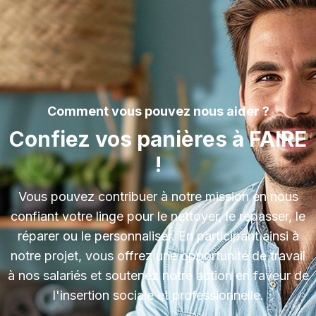
Comment vous pouvez nous aider ?
Confiez vos panières à FAIRE
!
Vous pouvez contribuer à notre mission en nous
confiant votre linge pour le nettoyer, le repasser, le
réparer ou le personnaliser. En participant ainsi à
notre projet, vous offrez une opportunité de travail
à nos salariés et soutenez notre action en faveur de
l'insertion sociale et professionnelle.